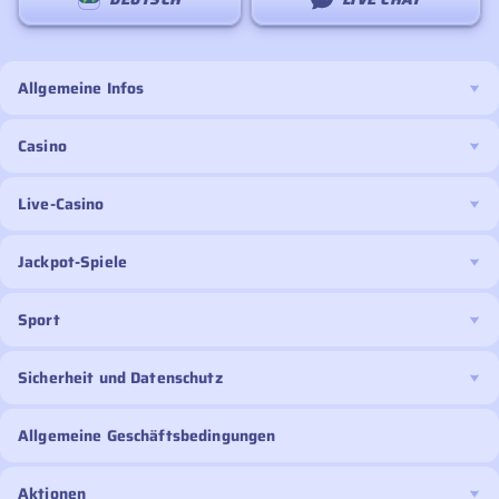
Allgemeine Infos
Casino
Live-Casino
Jackpot-Spiele
Sport
Sicherheit und Datenschutz
Allgemeine Geschäftsbedingungen
Aktionen