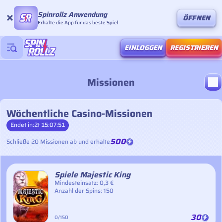
Spinrollz Anwendung
ÖFFNEN
Erhalte die App für das beste Spiel
EINLOGGEN
REGISTRIEREN
Missionen
Wöchentliche Casino-Missionen
Endet in:
2t 15:07:51
500
Schließe 20 Missionen ab und erhalte
Spiele Majestic King
Mindesteinsatz: 0,3 €
Anzahl der Spins: 150
30
0/150