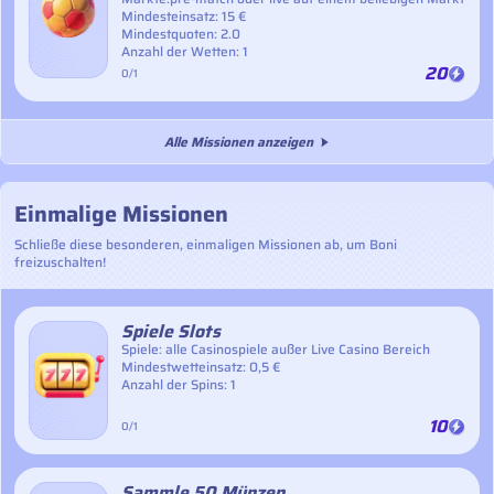
Mindesteinsatz: 15 €
Mindestquoten: 2.0
Anzahl der Wetten: 1
20
0/1
Alle Missionen anzeigen
Einmalige Missionen
Schließe diese besonderen, einmaligen Missionen ab, um Boni
freizuschalten!
Spiele Slots
Spiele: alle Casinospiele außer Live Casino Bereich
Mindestwetteinsatz: 0,5 €
Anzahl der Spins: 1
10
0/1
Sammle 50 Münzen