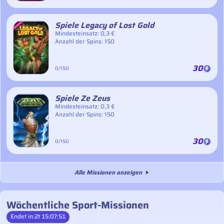
Spiele Legacy of Lost Gold
Mindesteinsatz: 0,3 €
Anzahl der Spins: 150
30
0/150
Spiele Ze Zeus
Mindesteinsatz: 0,3 €
Anzahl der Spins: 150
30
0/150
Alle Missionen anzeigen
Wöchentliche Sport-Missionen
Endet in:
2t 15:07:51